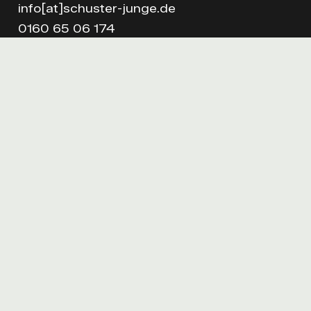
info[at]schuster-junge.de
0160 65 06 174
Links
Impressum
Datenschutz
Instagram
Facebook
Anfahrt
Zu Google Maps
Innovativ.
Kreativ.
Anders.